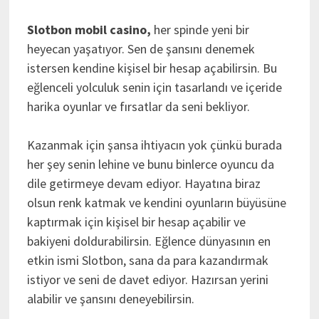
Slotbon mobil casino,
her spinde yeni bir
heyecan yaşatıyor. Sen de şansını denemek
istersen kendine kişisel bir hesap açabilirsin. Bu
eğlenceli yolculuk senin için tasarlandı ve içeride
harika oyunlar ve fırsatlar da seni bekliyor.
Kazanmak için şansa ihtiyacın yok çünkü burada
her şey senin lehine ve bunu binlerce oyuncu da
dile getirmeye devam ediyor. Hayatına biraz
olsun renk katmak ve kendini oyunların büyüsüne
kaptırmak için kişisel bir hesap açabilir ve
bakiyeni doldurabilirsin. Eğlence dünyasının en
etkin ismi Slotbon, sana da para kazandırmak
istiyor ve seni de davet ediyor. Hazırsan yerini
alabilir ve şansını deneyebilirsin.