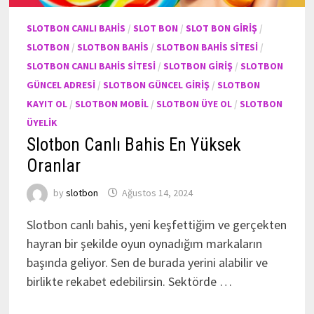
SLOTBON CANLI BAHIS
/
SLOT BON
/
SLOT BON GIRIŞ
/
SLOTBON
/
SLOTBON BAHIS
/
SLOTBON BAHIS SITESI
/
SLOTBON CANLI BAHIS SITESI
/
SLOTBON GIRIŞ
/
SLOTBON
GÜNCEL ADRESI
/
SLOTBON GÜNCEL GIRIŞ
/
SLOTBON
KAYIT OL
/
SLOTBON MOBIL
/
SLOTBON ÜYE OL
/
SLOTBON
ÜYELIK
Slotbon Canlı Bahis En Yüksek
Oranlar
by
slotbon
Ağustos 14, 2024
Slotbon canlı bahis, yeni keşfettiğim ve gerçekten
hayran bir şekilde oyun oynadığım markaların
başında geliyor. Sen de burada yerini alabilir ve
birlikte rekabet edebilirsin. Sektörde …