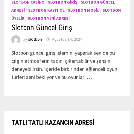
SLOTBON CASINO
/
SLOTBON GIRIŞ
/
SLOTBON GÜNCEL
ADRESI
/
SLOTBON KAYIT OL
/
SLOTBON MOBIL
/
SLOTBON
ÜYELIK
/
SLOTBON YENI ADRESI
Slotbon Güncel Giriş
by
slotbon
Ağustos 14, 2024
Slotbon güncel giriş işlemini yaparak sen de bu
çılgın atmosferin tadını çıkartabilir ve şansını
deneyebilirsin. İçeride birbirinden eğlenceli oyun
türleri seni bekliyor ve bu oyunları …
TATLI TATLI KAZANCIN ADRESİ