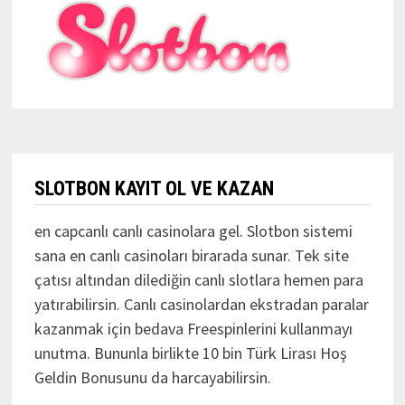
SLOTBON KAYIT OL VE KAZAN
en capcanlı canlı casinolara gel. Slotbon sistemi
sana en canlı casinoları birarada sunar. Tek site
çatısı altından dilediğin canlı slotlara hemen para
yatırabilirsin. Canlı casinolardan ekstradan paralar
kazanmak için bedava Freespinlerini kullanmayı
unutma. Bununla birlikte 10 bin Türk Lirası Hoş
Geldin Bonusunu da harcayabilirsin.