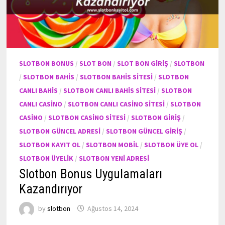
SLOTBON BONUS
/
SLOT BON
/
SLOT BON GIRIŞ
/
SLOTBON
/
SLOTBON BAHIS
/
SLOTBON BAHIS SITESI
/
SLOTBON
CANLI BAHIS
/
SLOTBON CANLI BAHIS SITESI
/
SLOTBON
CANLI CASINO
/
SLOTBON CANLI CASINO SITESI
/
SLOTBON
CASINO
/
SLOTBON CASINO SITESI
/
SLOTBON GIRIŞ
/
SLOTBON GÜNCEL ADRESI
/
SLOTBON GÜNCEL GIRIŞ
/
SLOTBON KAYIT OL
/
SLOTBON MOBIL
/
SLOTBON ÜYE OL
/
SLOTBON ÜYELIK
/
SLOTBON YENI ADRESI
Slotbon Bonus Uygulamaları
Kazandırıyor
by
slotbon
Ağustos 14, 2024