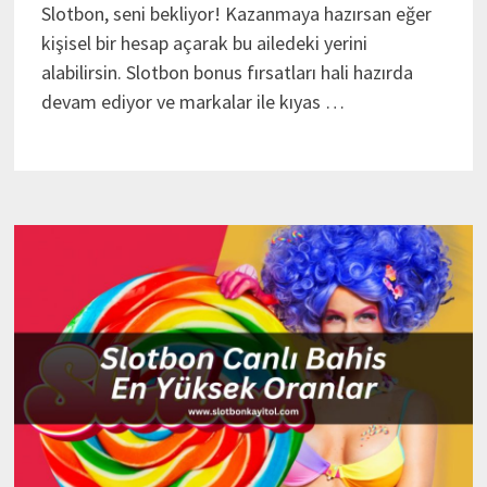
Slotbon, seni bekliyor! Kazanmaya hazırsan eğer
kişisel bir hesap açarak bu ailedeki yerini
alabilirsin. Slotbon bonus fırsatları hali hazırda
devam ediyor ve markalar ile kıyas …