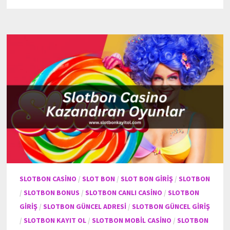
SLOTBON CASINO
/
SLOT BON
/
SLOT BON GIRIŞ
/
SLOTBON
/
SLOTBON BONUS
/
SLOTBON CANLI CASINO
/
SLOTBON
GIRIŞ
/
SLOTBON GÜNCEL ADRESI
/
SLOTBON GÜNCEL GIRIŞ
/
SLOTBON KAYIT OL
/
SLOTBON MOBIL CASINO
/
SLOTBON