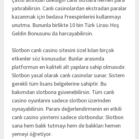
yatırabilirsin. Canlı casinolardan ekstradan paralar
kazanmak için bedava Freespinlerini kullanmayı
unutma. Bununla birlikte 10 bin Türk Lirası Hoş
Geldin Bonusunu da harcayabilirsin.
Slotbon canlı casino sitesini özel kılan birçok
etkenler söz konusudur. Bunlar arasında
platformun en kaliteli alt yapılara sahip olmasıdır.
Slotbon yasal olarak canlı casinolar sunar. Sistem
gerekli tüm lisans belgelerine sahiptir. Bu
bakımdan slotbona güvenebilirsin. Tüm canlı
casino oyunlarını sadece slotbon üzerinden
oynayabilirsin. Paranı değerlendirmenin en etkili
canlı casino yöntemi sadece slotbondur. Slotbon
sana hem balık tutmayı hem de balıkları hemen
yemeyi öğretiyor.