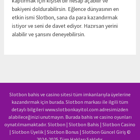
kaptırmak için kişisel bir hesap açabilir ve
bakiyeni doldurabilirsin. Eğlence dünyasının en
etkin ismi Slotbon, sana da para kazandırmak
istiyor ve seni de davet ediyor. Hazırsan yerini
alabilir ve şansını deneyebilirsin.
Slotbon bahis ve casino sitesi tüm imkanlarıyla üyelerine
kazandırmak için burada. Slotbon markası ile ilgili tüm
detaylı bilgileri www.slotbonkayitol.com adresimizden
alabileceğinizi unutmayın. Burada bahis ve casino oyunları
oynatılmamaktadır. Slotbon | Slotbon Bahis | Slotbon Casino
| Slotbon Üyelik | Slotbon Bonus | Slotbon Güncel Giriş ©
2024-2025 Tüm Hakları Saklıdır.