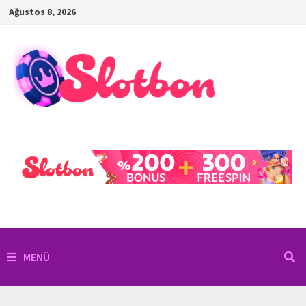
İçeriğe
Ağustos 8, 2026
geç
MENÜ