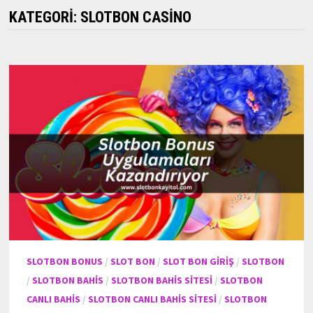
KATEGORI:
SLOTBON CASINO
SLOTBON BONUS
/
SLOT BON
/
SLOT BON GIRIŞ
/
SLOTBON
/
SLOTBON BAHIS
/
SLOTBON BAHIS SITESI
/
SLOTBON
CANLI BAHIS
/
SLOTBON CANLI BAHIS SITESI
/
SLOTBON