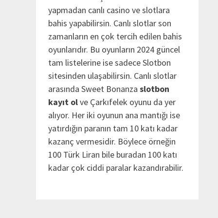
yapmadan canlı casino ve slotlara
bahis yapabilirsin. Canlı slotlar son
zamanların en çok tercih edilen bahis
oyunlarıdır. Bu oyunların 2024 güncel
tam listelerine ise sadece Slotbon
sitesinden ulaşabilirsin. Canlı slotlar
arasında Sweet Bonanza
slotbon
kayıt ol
ve Çarkıfelek oyunu da yer
alıyor. Her iki oyunun ana mantığı ise
yatırdığın paranın tam 10 katı kadar
kazanç vermesidir. Böylece örneğin
100 Türk Liran bile buradan 100 katı
kadar çok ciddi paralar kazandırabilir.