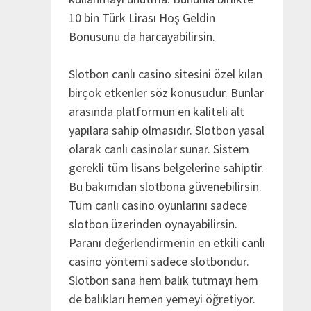
10 bin Türk Lirası Hoş Geldin
Bonusunu da harcayabilirsin.
Slotbon canlı casino sitesini özel kılan
birçok etkenler söz konusudur. Bunlar
arasında platformun en kaliteli alt
yapılara sahip olmasıdır. Slotbon yasal
olarak canlı casinolar sunar. Sistem
gerekli tüm lisans belgelerine sahiptir.
Bu bakımdan slotbona güvenebilirsin.
Tüm canlı casino oyunlarını sadece
slotbon üzerinden oynayabilirsin.
Paranı değerlendirmenin en etkili canlı
casino yöntemi sadece slotbondur.
Slotbon sana hem balık tutmayı hem
de balıkları hemen yemeyi öğretiyor.