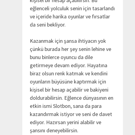
kişisel bir hesap açabilirsin. Bu
eğlenceli yolculuk senin için tasarlandı
ve içeride harika oyunlar ve fırsatlar
da seni bekliyor.
Kazanmak için şansa ihtiyacın yok
çünkü burada her şey senin lehine ve
bunu binlerce oyuncu da dile
getirmeye devam ediyor. Hayatına
biraz olsun renk katmak ve kendini
oyunların büyüsüne kaptırmak için
kişisel bir hesap açabilir ve bakiyeni
doldurabilirsin. Eğlence dünyasının en
etkin ismi Slotbon, sana da para
kazandırmak istiyor ve seni de davet
ediyor. Hazırsan yerini alabilir ve
şansını deneyebilirsin.