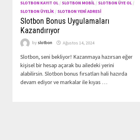
SLOTBON KAYIT OL
/
SLOTBON MOBIL
/
SLOTBON ÜYE OL
/
SLOTBON ÜYELIK
/
SLOTBON YENI ADRESI
Slotbon Bonus Uygulamaları
Kazandırıyor
by
slotbon
Ağustos 14, 2024
Slotbon, seni bekliyor! Kazanmaya hazırsan eğer
kişisel bir hesap açarak bu ailedeki yerini
alabilirsin. Slotbon bonus fırsatları hali hazırda
devam ediyor ve markalar ile kıyas …