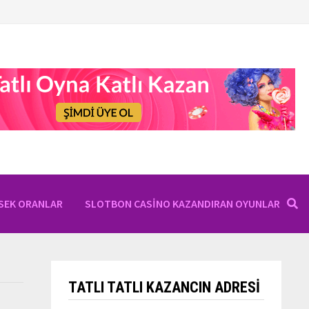
KSEK ORANLAR
SLOTBON CASINO KAZANDIRAN OYUNLAR
TATLI TATLI KAZANCIN ADRESİ