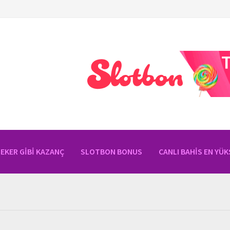
ŞEKER GIBI KAZANÇ
SLOTBON BONUS
CANLI BAHIS EN YÜ