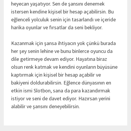
heyecan yaşatıyor. Sen de şansını denemek
istersen kendine kişisel bir hesap açabilirsin. Bu
eğlenceli yolculuk senin için tasarlandı ve içeride
harika oyunlar ve fırsatlar da seni bekliyor.
Kazanmak için şansa ihtiyacın yok çünkü burada
her şey senin lehine ve bunu binlerce oyuncu da
dile getirmeye devam ediyor. Hayatına biraz
olsun renk katmak ve kendini oyunların büyüsüne
kaptırmak için kişisel bir hesap açabilir ve
bakiyeni doldurabilirsin. Eğlence dünyasının en
etkin ismi Slotbon, sana da para kazandırmak
istiyor ve seni de davet ediyor. Hazırsan yerini
alabilir ve şansını deneyebilirsin.