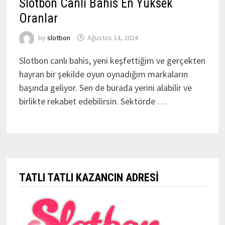
Slotbon Canlı Bahis En Yüksek
Oranlar
by
slotbon
Ağustos 14, 2024
Slotbon canlı bahis, yeni keşfettiğim ve gerçekten
hayran bir şekilde oyun oynadığım markaların
başında geliyor. Sen de burada yerini alabilir ve
birlikte rekabet edebilirsin. Sektörde …
TATLI TATLI KAZANCIN ADRESİ