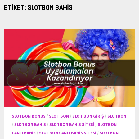
ETIKET:
SLOTBON BAHIS
SLOTBON BONUS
/
SLOT BON
/
SLOT BON GIRIŞ
/
SLOTBON
/
SLOTBON BAHIS
/
SLOTBON BAHIS SITESI
/
SLOTBON
CANLI BAHIS
/
SLOTBON CANLI BAHIS SITESI
/
SLOTBON