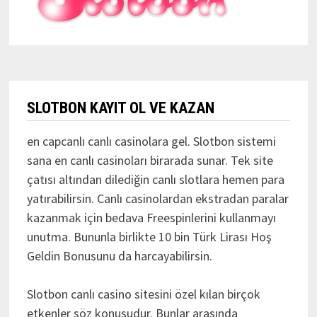
SLOTBON KAYIT OL VE KAZAN
en capcanlı canlı casinolara gel. Slotbon sistemi
sana en canlı casinoları birarada sunar. Tek site
çatısı altından dilediğin canlı slotlara hemen para
yatırabilirsin. Canlı casinolardan ekstradan paralar
kazanmak için bedava Freespinlerini kullanmayı
unutma. Bununla birlikte 10 bin Türk Lirası Hoş
Geldin Bonusunu da harcayabilirsin.
Slotbon canlı casino sitesini özel kılan birçok
etkenler söz konusudur. Bunlar arasında