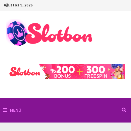
İçeriğe
Ağustos 9, 2026
geç
MENÜ