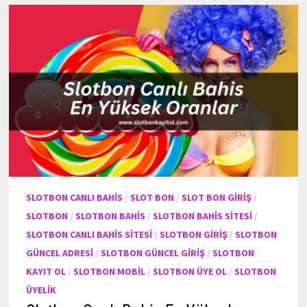
SLOTBON CANLI BAHIS
/
SLOT BON
/
SLOT BON GIRIŞ
/
SLOTBON
/
SLOTBON BAHIS
/
SLOTBON BAHIS SITESI
/
SLOTBON CANLI BAHIS SITESI
/
SLOTBON GIRIŞ
/
SLOTBON
GÜNCEL ADRESI
/
SLOTBON GÜNCEL GIRIŞ
/
SLOTBON
KAYIT OL
/
SLOTBON MOBIL
/
SLOTBON ÜYE OL
/
SLOTBON
ÜYELIK